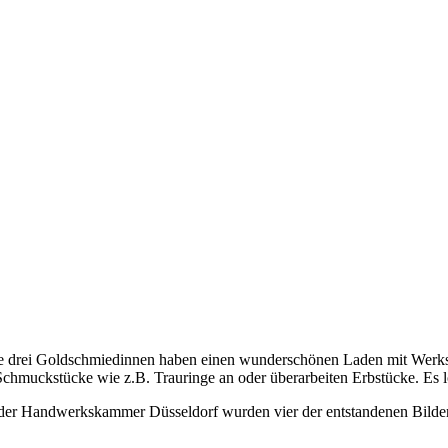
e drei Goldschmiedinnen haben einen wunderschönen Laden mit Werkstatt
 Schmuckstücke wie z.B. Trauringe an oder überarbeiten Erbstücke. Es l
er Handwerkskammer Düsseldorf wurden vier der entstandenen Bilder 