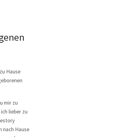
igenen
 zu Hause
ugeborenen
zu mir zu
ch lieber zu
estory
ch nach Hause