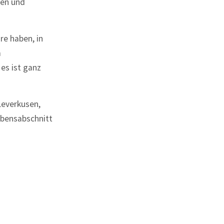
ßen und
re haben, in
m
es ist ganz
Leverkusen,
ebensabschnitt