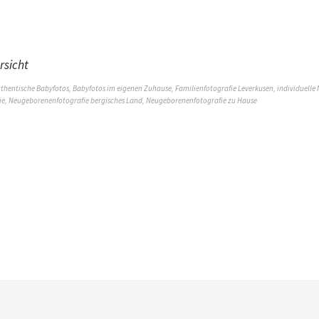
rsicht
thentische Babyfotos
,
Babyfotos im eigenen Zuhause
,
Familienfotografie Leverkusen
,
individuelle
ie
,
Neugeborenenfotografie bergisches Land
,
Neugeborenenfotografie zu Hause