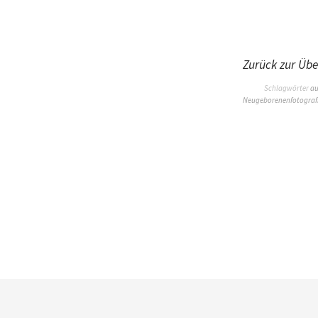
Zurück zur Übe
Schlagwörter
au
Neugeborenenfotograf