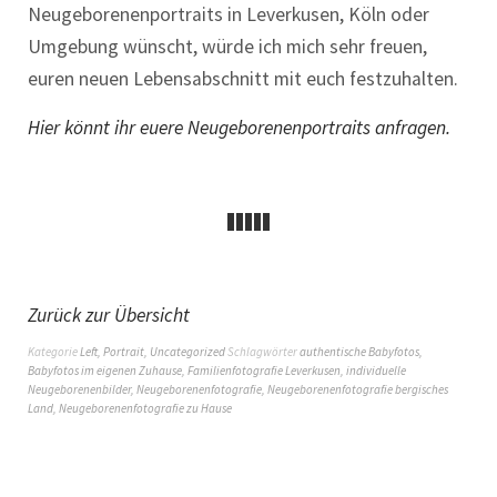
Neugeborenenportraits in Leverkusen, Köln oder
Umgebung wünscht, würde ich mich sehr freuen,
euren neuen Lebensabschnitt mit euch festzuhalten.
Hier könnt ihr euere Neugeborenenportraits anfragen.
Zurück zur Übersicht
Kategorie
Left
,
Portrait
,
Uncategorized
Schlagwörter
authentische Babyfotos
,
Babyfotos im eigenen Zuhause
,
Familienfotografie Leverkusen
,
individuelle
Neugeborenenbilder
,
Neugeborenenfotografie
,
Neugeborenenfotografie bergisches
Land
,
Neugeborenenfotografie zu Hause