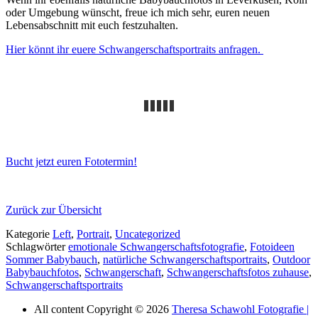
oder Umgebung wünscht, freue ich mich sehr, euren neuen
Lebensabschnitt mit euch festzuhalten.
Hier könnt ihr euere Schwangerschaftsportraits anfragen.
Bucht jetzt euren Fototermin!
Zurück zur Übersicht
Kategorie
Left
,
Portrait
,
Uncategorized
Schlagwörter
emotionale Schwangerschaftsfotografie
,
Fotoideen
Sommer Babybauch
,
natürliche Schwangerschaftsportraits
,
Outdoor
Babybauchfotos
,
Schwangerschaft
,
Schwangerschaftsfotos zuhause
,
Schwangerschaftsportraits
All content Copyright © 2026
Theresa Schawohl Fotografie |