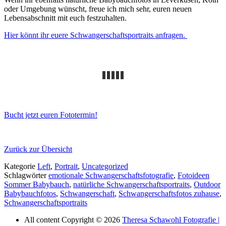
oder Umgebung wünscht, freue ich mich sehr, euren neuen
Lebensabschnitt mit euch festzuhalten.
Hier könnt ihr euere Schwangerschaftsportraits anfragen.
Bucht jetzt euren Fototermin!
Zurück zur Übersicht
Kategorie
Left
,
Portrait
,
Uncategorized
Schlagwörter
emotionale Schwangerschaftsfotografie
,
Fotoideen
Sommer Babybauch
,
natürliche Schwangerschaftsportraits
,
Outdoor
Babybauchfotos
,
Schwangerschaft
,
Schwangerschaftsfotos zuhause
,
Schwangerschaftsportraits
All content Copyright © 2026
Theresa Schawohl Fotografie |