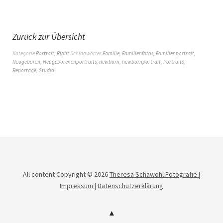
Zurück zur Übersicht
Kategorie
Portrait
,
Right
Schlagwörter
Familie
,
Familienfotos
,
Familienportrait
,
Neugeboren
,
Neugeborenenportraits
,
newborn
,
newbornportrait
,
Portraits
,
Reportage
,
Studio
All content Copyright © 2026
Theresa Schawohl Fotografie |
Impressum |
Datenschutzerklärung