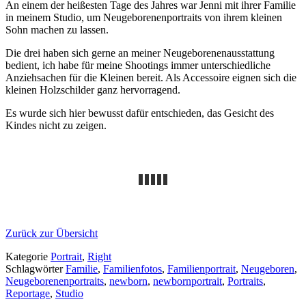
An einem der heißesten Tage des Jahres war Jenni mit ihrer Familie
in meinem Studio, um Neugeborenenportraits von ihrem kleinen
Sohn machen zu lassen.
Die drei haben sich gerne an meiner Neugeborenenausstattung
bedient, ich habe für meine Shootings immer unterschiedliche
Anziehsachen für die Kleinen bereit. Als Accessoire eignen sich die
kleinen Holzschilder ganz hervorragend.
Es wurde sich hier bewusst dafür entschieden, das Gesicht des
Kindes nicht zu zeigen.
Zurück zur Übersicht
Kategorie
Portrait
,
Right
Schlagwörter
Familie
,
Familienfotos
,
Familienportrait
,
Neugeboren
,
Neugeborenenportraits
,
newborn
,
newbornportrait
,
Portraits
,
Reportage
,
Studio